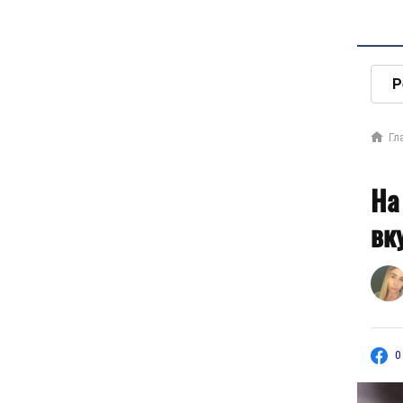
Р
Гл
На
вк
0