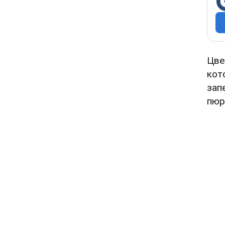
Цве
кот
зап
пюр