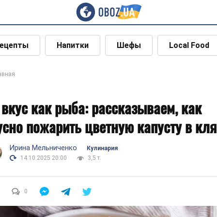
ецепты
Напитки
Шефы
Local Food
авная
 вкус как рыба: рассказываем, как
усно пожарить цветную капусту в кля
Ирина Мельниченко
Кулинария
14.10.2025 20:00
3,5 т.
0