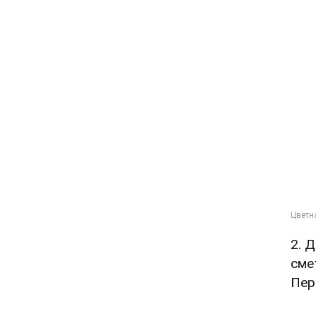
2. 
сме
Пер