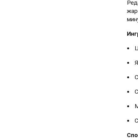
Ред
жар
мин
Инг
Ц
Я
С
С
М
С
Спо