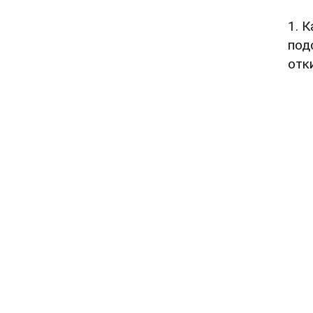
1. 
под
отк