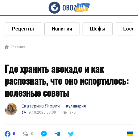
Рецепты
Напитки
Шефы
Local
Главная
Где хранить авокадо и как
распознать, что оно испортилось:
полезные советы
Екатерина Ягович
Кулинария
9.10.2025 07:00
975
0
0