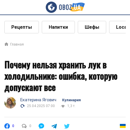
Рецепты
Напитки
Шефы
Local
Главная
Почему нельзя хранить лук в
холодильнике: ошибка, которую
допускают все
Екатерина Ягович
Кулинария
25.04.2025 07:00
1,3 т.
0
0