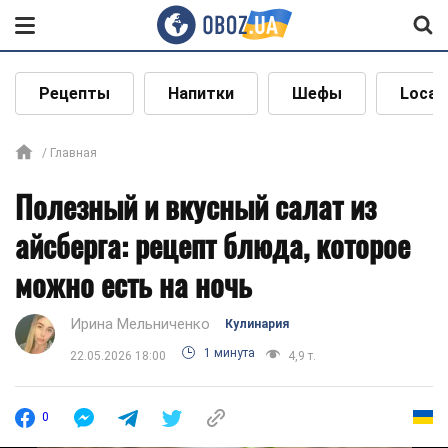
Рецепты
Напитки
Шефы
Local
Главная
Полезный и вкусный салат из
айсберга: рецепт блюда, которое
можно есть на ночь
Ирина Мельниченко
Кулинария
1 минута
22.05.2026 18:00
4,9 т.
0