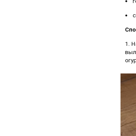
г
с
Спо
1. 
выл
огу