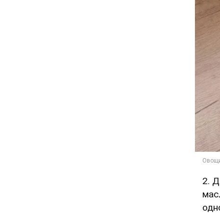
2. 
мас
одн