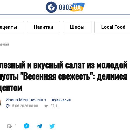
ецепты
Напитки
Шефы
Local Food
авная
лезный и вкусный салат из молодой
пусты "Весенняя свежесть": делимся
цептом
Ирина Мельниченко
Кулинария
5.06.2026 08:00
37,1 т.
0