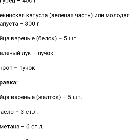
гурец – 400 г
екинская капуста (зеленая часть) или молодая
апуста – 300 г
йца вареные (белок) – 5 шт.
еленый лук – пучок
кроп – пучок
равка:
йца вареные (желток) – 5 шт.
асло – 3 ст.л.
метана – 6 ст.л.