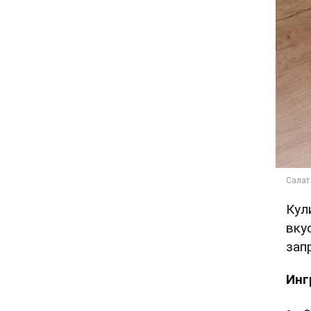
Кул
вку
зап
Инг