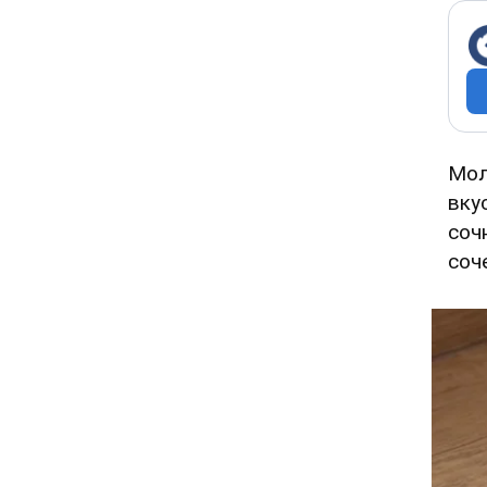
Мол
вку
соч
соч