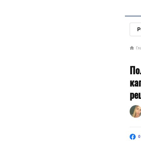
Р
Гл
По
ка
ре
0