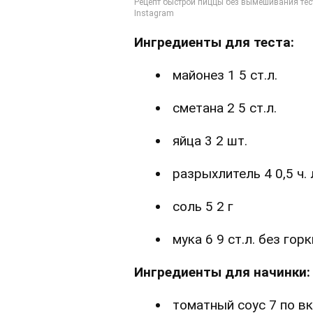
Ингредиенты для теста:
майонез
1
5 ст.л.
сметана
2
5 ст.л.
яйца
3
2 шт.
разрыхлитель
4
0,5 ч. 
соль
5
2 г
мука
6
9 ст.л. без горк
Ингредиенты для начинки:
томатный соус
7
по вк