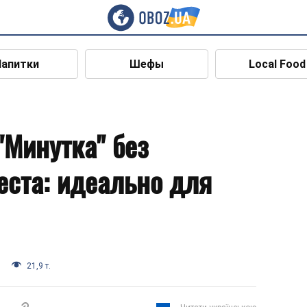
Напитки
Шефы
Local Food
"Минутка" без
ста: идеально для
21,9 т.