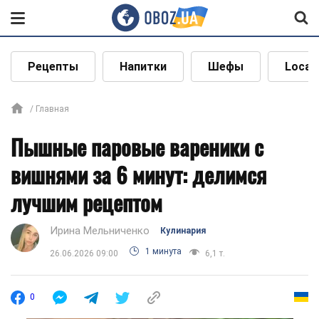
Рецепты
Напитки
Шефы
Local
Главная
Пышные паровые вареники с
вишнями за 6 минут: делимся
лучшим рецептом
Ирина Мельниченко
Кулинария
1 минута
26.06.2026 09:00
6,1 т.
0