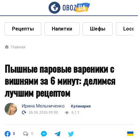
Рецепты
Напитки
Шефы
Local
Главная
Пышные паровые вареники с
вишнями за 6 минут: делимся
лучшим рецептом
Ирина Мельниченко
Кулинария
26.06.2026 09:00
6,1 т.
0
0