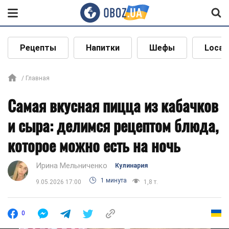
Рецепты
Напитки
Шефы
Local
Главная
Самая вкусная пицца из кабачков
и сыра: делимся рецептом блюда,
которое можно есть на ночь
Ирина Мельниченко
Кулинария
1 минута
9.05.2026 17:00
1,8 т.
0