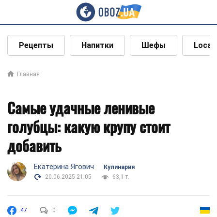
Рецепты
Напитки
Шефы
Local
Главная
Самые удачные ленивые
голубцы: какую крупу стоит
добавить
Екатерина Ягович
Кулинария
20.06.2025 21:05
63,1 т.
47
0