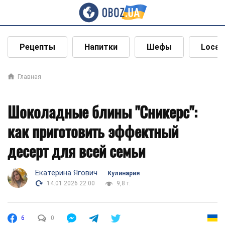
Рецепты
Напитки
Шефы
Local
Главная
Шоколадные блины "Сникерс":
как приготовить эффектный
десерт для всей семьи
Екатерина Ягович
Кулинария
14.01.2026 22:00
9,8 т.
6
0