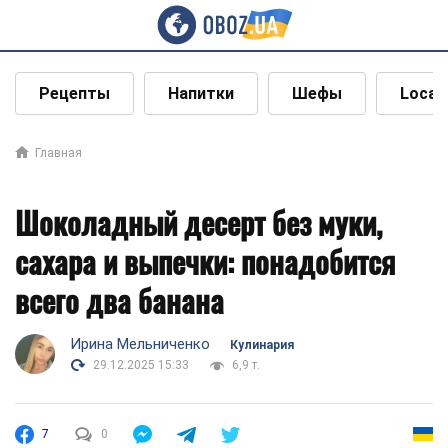
Рецепты
Напитки
Шефы
Local
Главная
Шоколадный десерт без муки,
сахара и выпечки: понадобится
всего два банана
Ирина Мельниченко
Кулинария
29.12.2025 15:33
6,9 т.
7
0