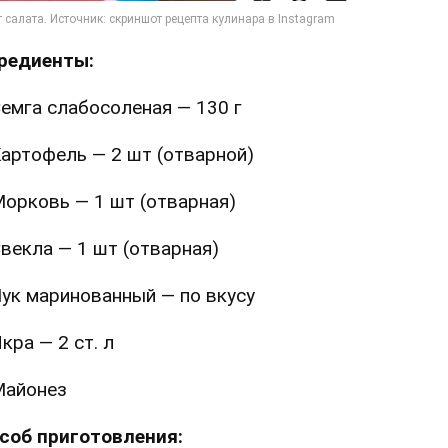
редиенты:
емга слабосоленая — 130 г
артофель — 2 шт (отварной)
орковь — 1 шт (отварная)
векла — 1 шт (отварная)
ук маринованный — по вкусу
кра — 2 ст. л
Майонез
соб приготовления: