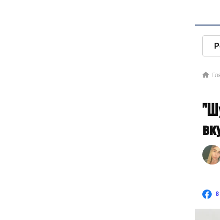
Р
Гл
"Ш
вк
8