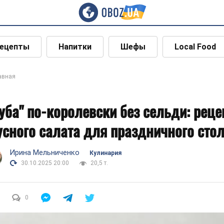
ецепты
Напитки
Шефы
Local Food
авная
уба" по-королевски без сельди: реце
усного салата для праздничного сто
Ирина Мельниченко
Кулинария
30.10.2025 20:00
20,5 т.
0