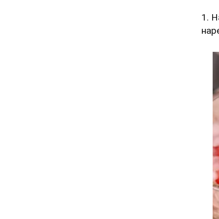
1. 
нар