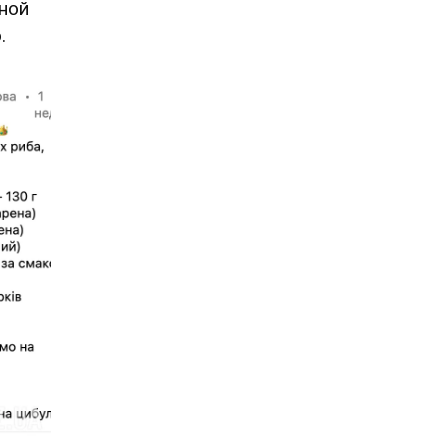
ной
о.