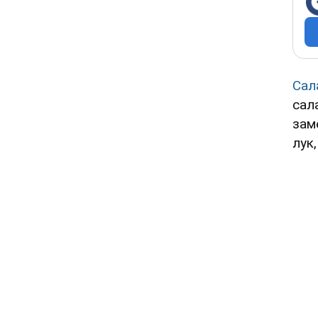
Сал
сал
зам
лук,