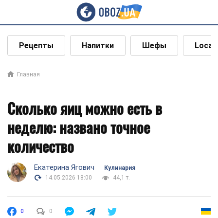
Рецепты
Напитки
Шефы
Local
Главная
Сколько яиц можно есть в
неделю: названо точное
количество
Екатерина Ягович
Кулинария
14.05.2026 18:00
44,1 т.
0
0