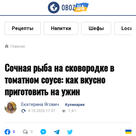
Рецепты
Напитки
Шефы
Local
Главная
Сочная рыба на сковородке в
томатном соусе: как вкусно
приготовить на ужин
Екатерина Ягович
Кулинария
8.10.2025 17:07
1,4 т.
0
0