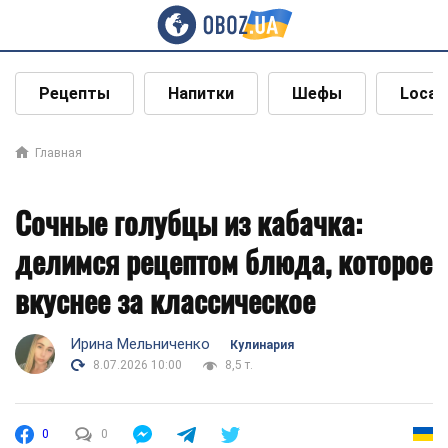
Рецепты
Напитки
Шефы
Local
Главная
Сочные голубцы из кабачка:
делимся рецептом блюда, которое
вкуснее за классическое
Ирина Мельниченко
Кулинария
8.07.2026 10:00
8,5 т.
0
0