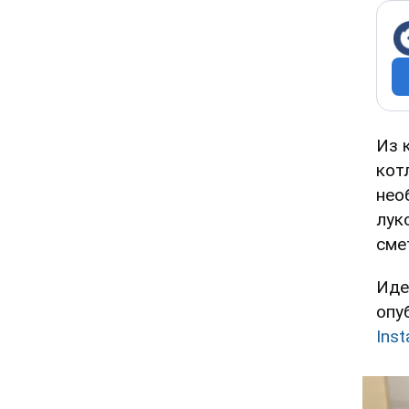
Из 
кот
нео
лук
сме
Иде
опу
Ins