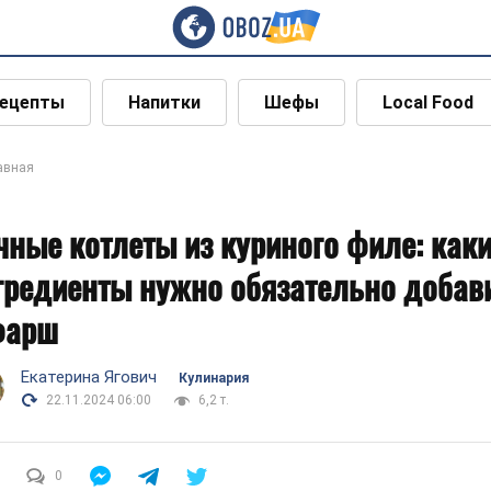
ецепты
Напитки
Шефы
Local Food
авная
чные котлеты из куриного филе: как
гредиенты нужно обязательно добав
фарш
Екатерина Ягович
Кулинария
22.11.2024 06:00
6,2 т.
0