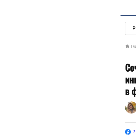
Р
Гл
Со
ин
в 
2