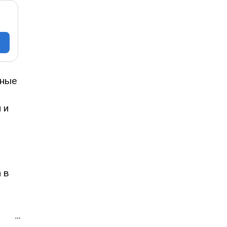
чные
 и
 в