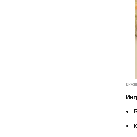
Инг
Б
К