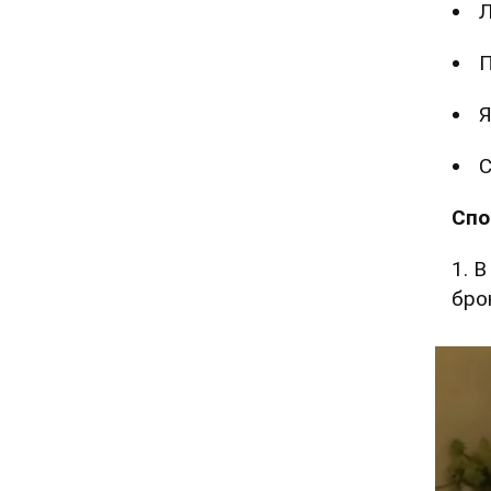
Л
П
Я
С
Спо
1. 
бро