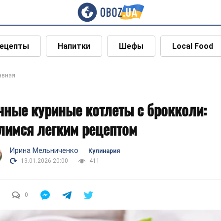
ецепты
Напитки
Шефы
Local Food
авная
чные куриные котлеты с брокколи:
лимся легким рецептом
Ирина Мельниченко
Кулинария
13.01.2026 20:00
411
0