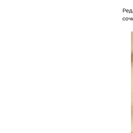
Ред
соч