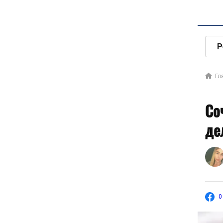
Р
Гл
Со
де
0