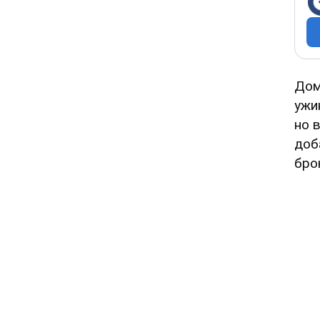
Дом
ужи
но 
доб
бро