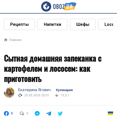
Рецепты
Напитки
Шефы
Local
Главная
Сытная домашняя запеканка с
картофелем и лососем: как
приготовить
Екатерина Ягович
Кулинария
20.05.2026 20:01
10,5 т.
0
0