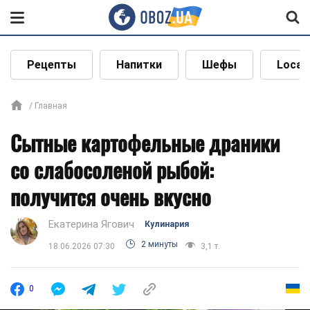
Рецепты
Напитки
Шефы
Local
Главная
Сытные картофельные драники
со слабосоленой рыбой:
получится очень вкусно
Екатерина Ягович
Кулинария
2 минуты
18.06.2026 07:30
3,1 т.
0