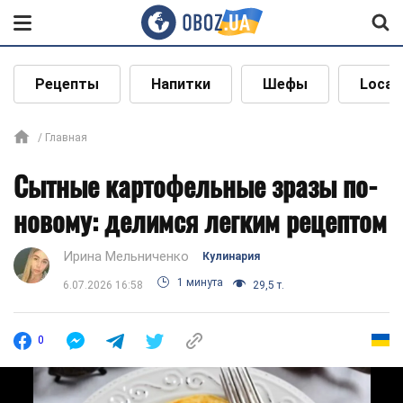
Рецепты
Напитки
Шефы
Local
Главная
Сытные картофельные зразы по-
новому: делимся легким рецептом
Ирина Мельниченко
Кулинария
1 минута
6.07.2026 16:58
29,5 т.
0