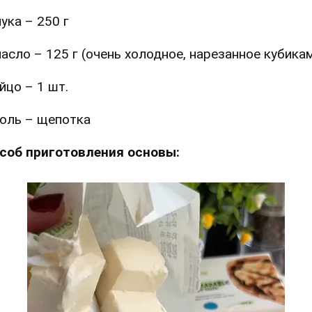
ука – 250 г
асло – 125 г (очень холодное, нарезанное кубика
йцо – 1 шт.
оль – щепотка
соб приготовления основы: