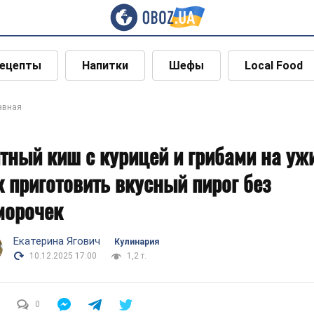
ецепты
Напитки
Шефы
Local Food
авная
тный киш с курицей и грибами на уж
к приготовить вкусный пирог без
морочек
Екатерина Ягович
Кулинария
10.12.2025 17:00
1,2 т.
0