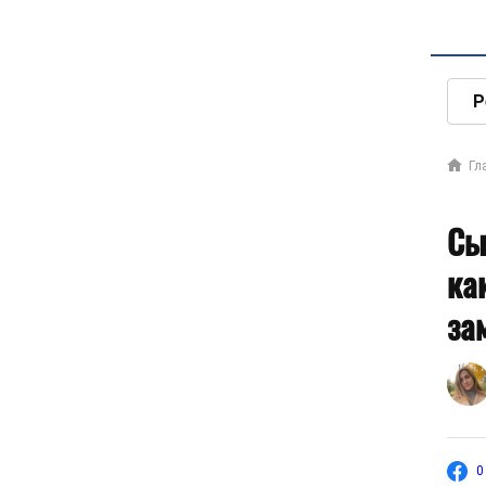
Р
Гл
Сы
ка
за
0