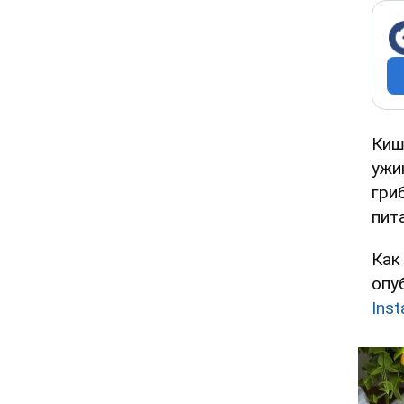
Киш
ужи
гри
пит
Как
опу
Ins