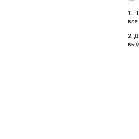
1. 
все
2. 
вым