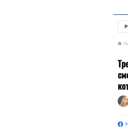
Р
Гл
Тр
см
ко
0