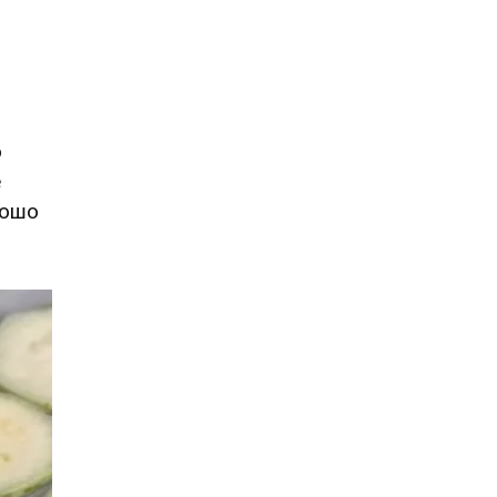
о
е
рошо