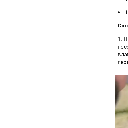
1
Спо
1. 
пос
вла
пер