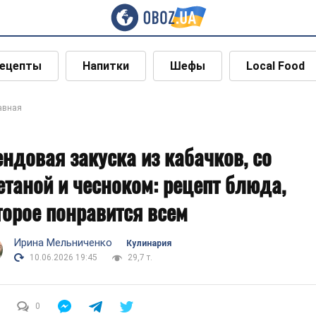
ецепты
Напитки
Шефы
Local Food
авная
ендовая закуска из кабачков, со
етаной и чесноком: рецепт блюда,
торое понравится всем
Ирина Мельниченко
Кулинария
10.06.2026 19:45
29,7 т.
0