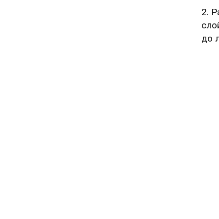
2. 
сло
до 