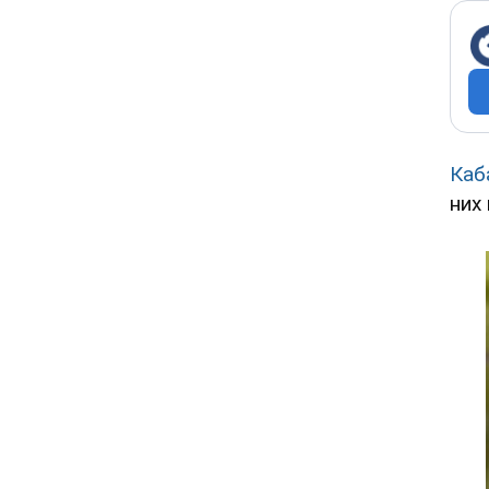
Каб
них