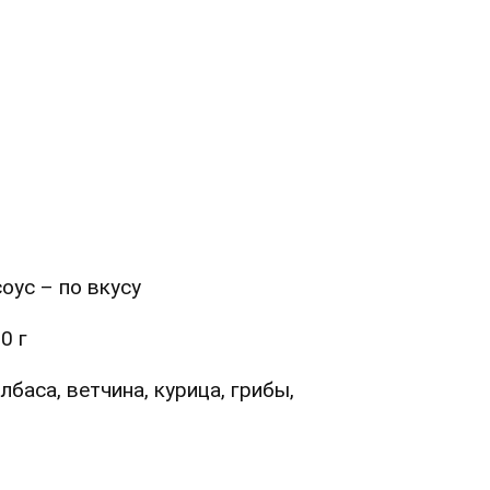
оус – по вкусу
0 г
лбаса, ветчина, курица, грибы,