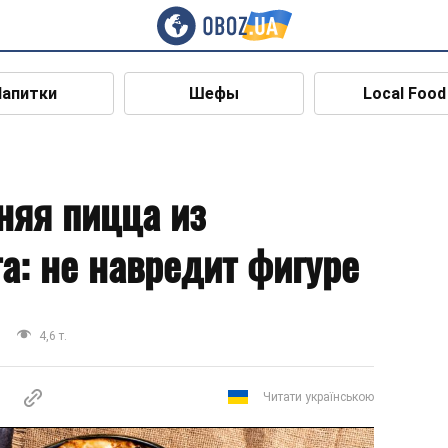
Напитки
Шефы
Local Food
няя пицца из
та: не навредит фигуре
4,6 т.
Читати українською