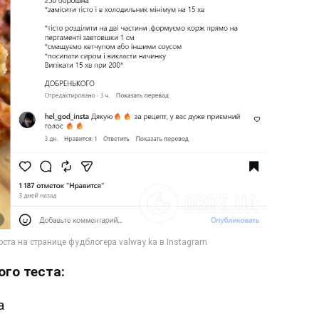
го теста:
а