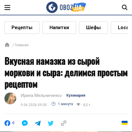
Рецепты
Напитки
Шефы
Local
Главная
Вкусная намазка из сырой
моркови и сыра: делимся простым
рецептом
Ирина Мельниченко
Кулинария
1 минута
9.06.2026 09:00
4,5 т.
0