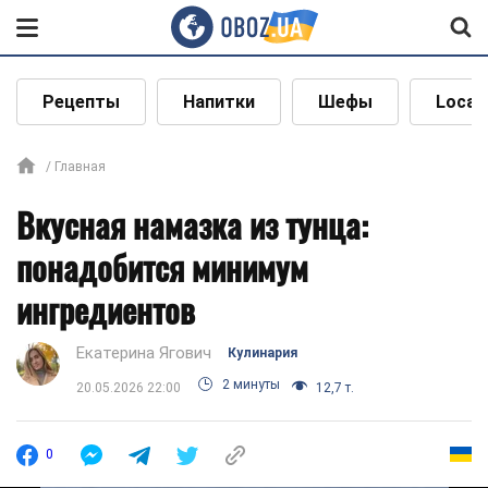
Рецепты
Напитки
Шефы
Local
Главная
Вкусная намазка из тунца:
понадобится минимум
ингредиентов
Екатерина Ягович
Кулинария
2 минуты
20.05.2026 22:00
12,7 т.
0