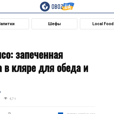
Напитки
Шефы
Local Food
ясо: запеченная
а в кляре для обеда и
я
4,7 т.