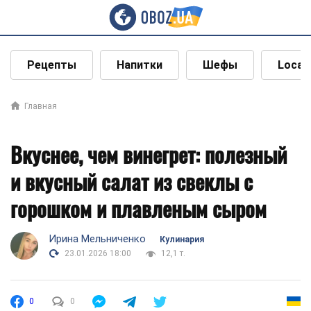
Рецепты
Напитки
Шефы
Local
Главная
Вкуснее, чем винегрет: полезный
и вкусный салат из свеклы с
горошком и плавленым сыром
Ирина Мельниченко
Кулинария
23.01.2026 18:00
12,1 т.
0
0