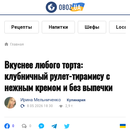
Рецепты
Напитки
Шефы
Local
Главная
Вкуснее любого торта:
клубничный рулет-тирамису с
нежным кремом и без выпечки
Ирина Мельниченко
Кулинария
8.05.2026 18:30
2,9 т.
0
0