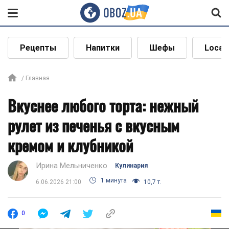
Рецепты
Напитки
Шефы
Local
Главная
Вкуснее любого торта: нежный
рулет из печенья с вкусным
кремом и клубникой
Ирина Мельниченко
Кулинария
1 минута
6.06.2026 21:00
10,7 т.
0