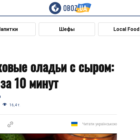
Напитки
Шефы
Local Food
овые оладьи с сыром:
за 10 минут
я
16,4 т.
Читати українською