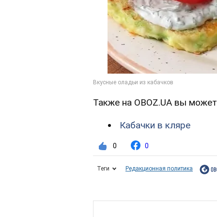
Также на OBOZ.UA вы может
Кабачки в кляре
0
0
Теги
Редакционная политика