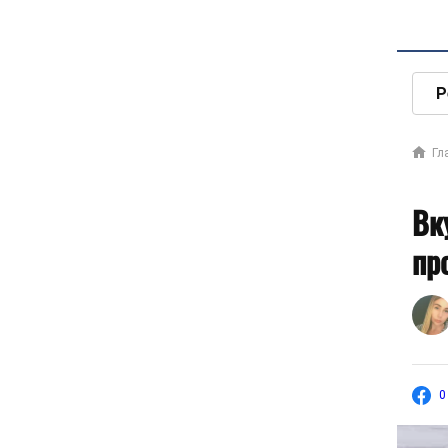
Р
Гл
Вк
пр
0