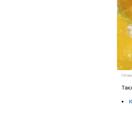
Так
К