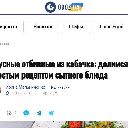
ецепты
Напитки
Шефы
Local Food
авная
усные отбивные из кабачка: делимся
остым рецептом сытного блюда
Ирина Мельниченко
Кулинария
1.07.2026 10:00
7,5 т.
0