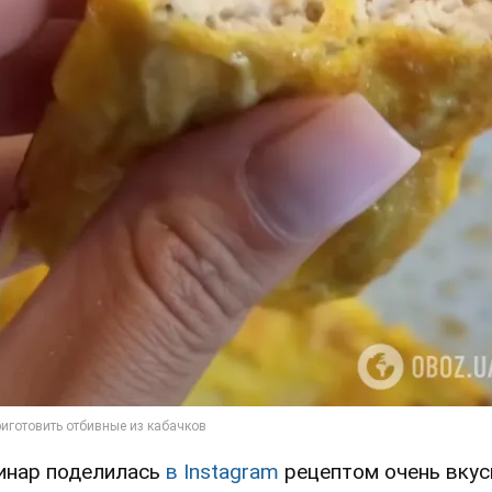
инар поделилась
в Instagram
рецептом очень вку