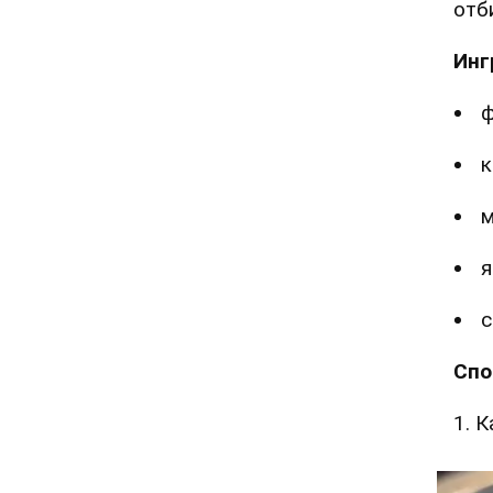
отб
Инг
ф
к
м
я
с
Спо
1. 