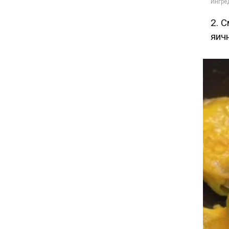
2. 
яич