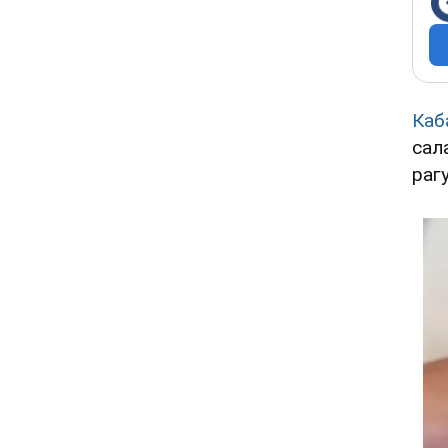
Каб
сал
рагу