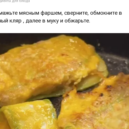
Смажьте мясным фаршем, сверните, обмокните в
ный кляр , далее в муку и обжарьте.