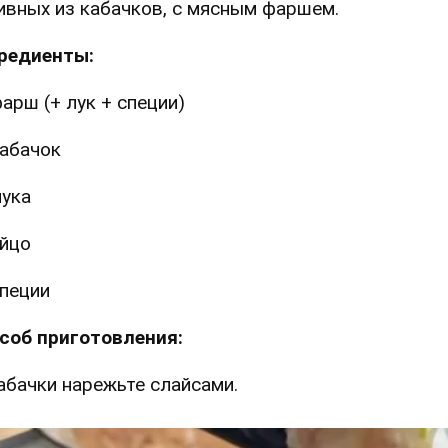
ивных из кабачков, с мясным фаршем.
редиенты:
арш (+ лук + специи)
абачок
ука
йцо
пеции
соб приготовления:
Кабачки нарежьте слайсами.