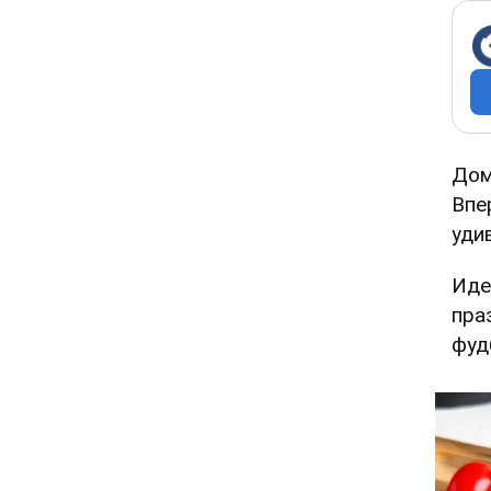
Дом
Впе
уди
Иде
пра
фуд