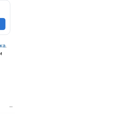
ка
.
и