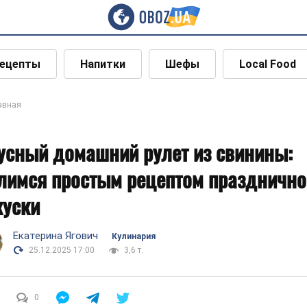
ецепты
Напитки
Шефы
Local Food
авная
усный домашний рулет из свинины:
лимся простым рецептом празднично
куски
Екатерина Ягович
Кулинария
25.12.2025 17:00
3,6 т.
0