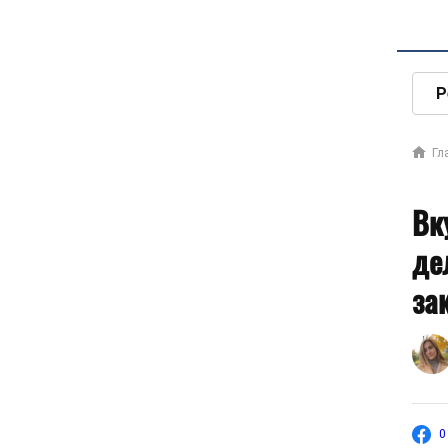
Р
Гл
Вк
де
за
0