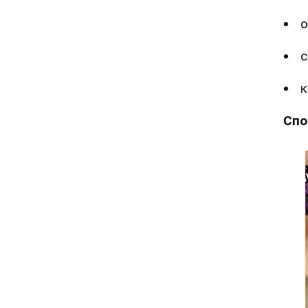
о
с
к
Спо