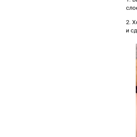
сло
2. 
и с