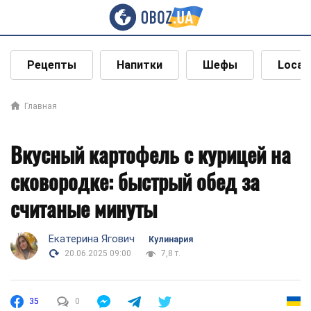
Рецепты
Напитки
Шефы
Local
Главная
Вкусный картофель с курицей на
сковородке: быстрый обед за
считаные минуты
Екатерина Ягович
Кулинария
20.06.2025 09:00
7,8 т.
35
0