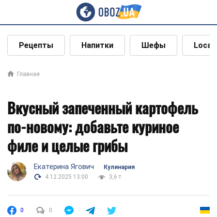
Рецепты
Напитки
Шефы
Local
Главная
Вкусный запеченный картофель
по-новому: добавьте куриное
филе и целые грибы
Екатерина Ягович
Кулинария
4.12.2025 13:00
3,6 т.
0
0