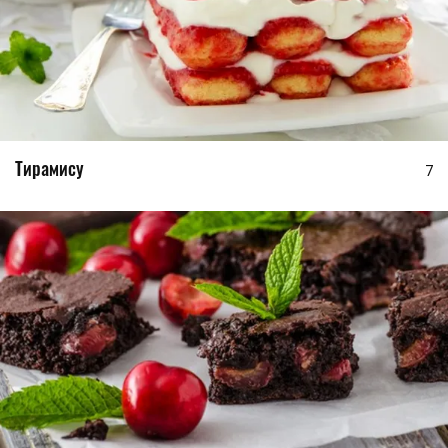
Тирамису
7