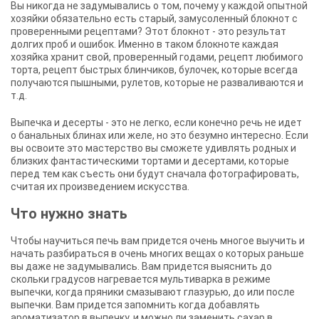
Вы никогда не задумывались о том, почему у каждой опытной
хозяйки обязательно есть старый, замусоленный блокнот с
проверенными рецептами? Этот блокнот - это результат
долгих проб и ошибок. Именно в таком блокноте каждая
хозяйка хранит свой, проверенный годами, рецепт любимого
торта, рецепт быстрых блинчиков, булочек, которые всегда
получаются пышными, рулетов, которые не разваливаются и
т.д.
Выпечка и десерты - это не легко, если конечно речь не идет
о банальных блинах или желе, но это безумно интересно. Если
вы освоите это мастерство вы сможете удивлять родных и
близких фантастическими тортами и десертами, которые
перед тем как съесть они будут сначала фотографировать,
считая их произведением искусства.
Что нужно знать
Чтобы научиться печь вам придется очень многое выучить и
начать разбираться в очень многих вещах о которых раньше
вы даже не задумывались. Вам придется выяснить до
скольки градусов нагревается мультиварка в режиме
выпечки, когда пряники смазывают глазурью, до или после
выпечки. Вам придется запомнить когда добавлять
ароматизатор в выпечку, и можно ли заменить сахар в