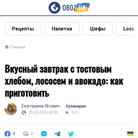
Рецепты
Напитки
Шефы
Local
Главная
Вкусный завтрак с тостовым
хлебом, лососем и авокадо: как
приготовить
Екатерина Ягович
Кулинария
29.05.2026 08:00
3,0 т.
0
0