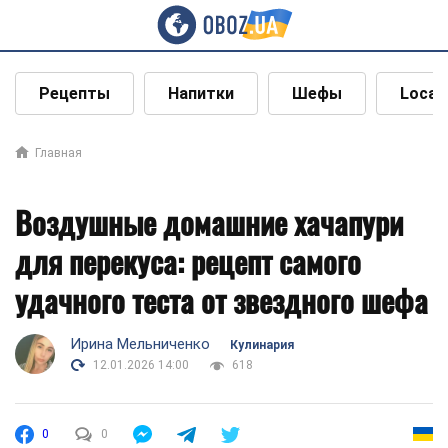
Рецепты
Напитки
Шефы
Local
Главная
Воздушные домашние хачапури
для перекуса: рецепт самого
удачного теста от звездного шефа
Ирина Мельниченко
Кулинария
12.01.2026 14:00
618
0
0