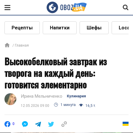
Рецепты
Напитки
Шефы
Local
Главная
Высокобелковый завтрак из
творога на каждый день:
готовится элементарно
Ирина Мельниченко
Кулинария
1 минута
12.05.2026 09:00
16,5 т.
0