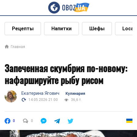
Рецепты
Напитки
Шефы
Local
Главная
Запеченная скумбрия по-новому:
нафаршируйте рыбу рисом
Екатерина Ягович
Кулинария
14.05.2026 21:00
36,6 т.
0
0