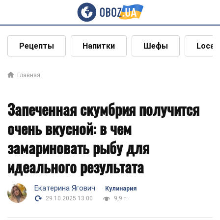
Рецепты
Напитки
Шефы
Local
Главная
Запеченная скумбрия получится
очень вкусной: в чем
замариновать рыбу для
идеального результата
Екатерина Ягович
Кулинария
29.10.2025 13:00
9,9 т.