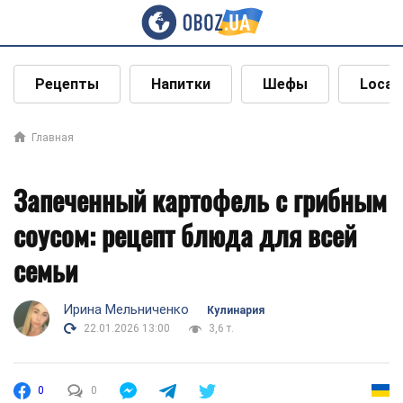
Рецепты
Напитки
Шефы
Local
Главная
Запеченный картофель с грибным
соусом: рецепт блюда для всей
семьи
Ирина Мельниченко
Кулинария
22.01.2026 13:00
3,6 т.
0
0