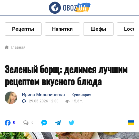
Рецепты
Напитки
Шефы
Local
Главная
Зеленый борщ: делимся лучшим
рецептом вкусного блюда
Ирина Мельниченко
Кулинария
29.05.2026 12:00
15,6 т.
0
0