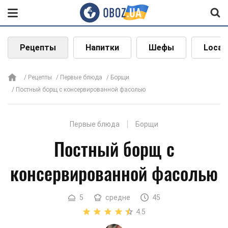
Рецепты
Напитки
Шефы
Local
Рецепты
Первые блюда
Борщи
Постный борщ с консервированной фасолью
Первые блюда
Борщи
Постный борщ с
консервированной фасолью
5
средне
45
4.5