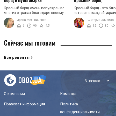
Борщ в мультиварке
Красный борщ
Красный борщ очень популярен во
Красный борщ - это блю
многих странах благодаря своему
готовят в каждой украи
сильному и насыщенному вкусу,
Это блюдо, которое за
Ирина Мельниченко
Виктория Жмайло
который отличает его от других
расположение миллион
6
90
4.5
12
80
первых блюд. Но, к ...
всем мире. Блюдо, ...
Сейчас мы готовим
Все рецепты
В начало
О компании
Команда
Правовая информация
Политика
конфиденциальности