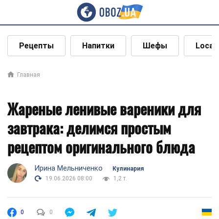
Рецепты
Напитки
Шефы
Local
Главная
Жареные ленивые вареники для
завтрака: делимся простым
рецептом оригинального блюда
Ирина Мельниченко
Кулинария
19.06.2026 08:00
1,2 т.
0
0