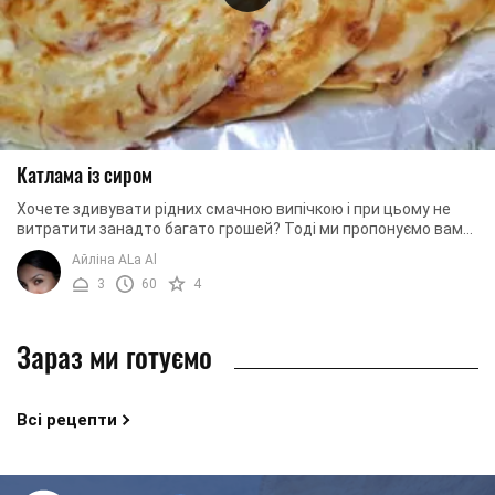
Катлама із сиром
Хочете здивувати рідних смачною випічкою і при цьому не
витратити занадто багато грошей? Тоді ми пропонуємо вам
приготувати узбецьку катламу. Це ...
Айліна ALa Al
3
60
4
Зараз ми готуємо
Всі рецепти