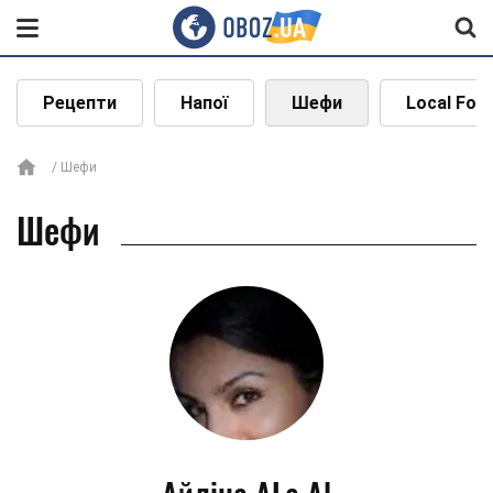
Рецепти
Напої
Шефи
Local Foo
Шефи
Шефи