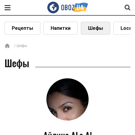
Рецепты
Напитки
Шефы
Local
Шефы
Шефы