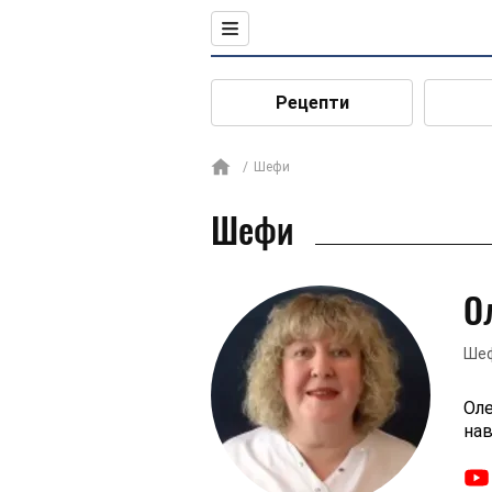
Рецепти
Шефи
Шефи
О
Шеф
Оле
нав