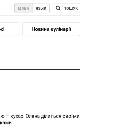
ПОШУК
МОВА
ЯЗЫК
od
Новини кулінарії
ою – кухар. Олена ділиться своїми
иками.