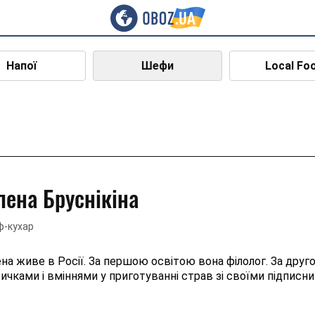
Напої
Шефи
Local Fo
лена Бруснікіна
-кухар
на живе в Росії. За першою освітою вона філолог. За друг
ичками і вміннями у приготуванні страв зі своїми підписн