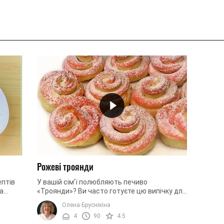
Рожеві троянди
ептів
У вашій сім’ї полюбляють печиво
а
«Троянди»? Ви часто готуєте цю випічку для
ерших
своїх рідних? Хочете вразити їх улюбленим
Олена Бруснікіна
десертом? Тоді приготуйте смачні ...
4
90
4.5