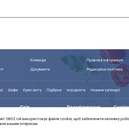
Команда
Правова інформація
ті
Документи
Редакційна політика
ої
Шефи
Кухні світу
Підбірки
Інгрідієнти
Новини кулінарії
Світ
Розслідування
Суспіл
йт OBOZ.UA використовує файли cookie, щоб забезпечити належну робот
Моя школа
Авто
MedOb
дали вашим інтересам.