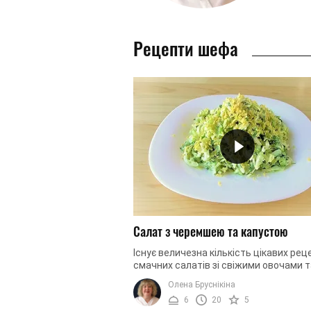
Рецепти шефа
Салат з черемшею та капустою
Існує величезна кількість цікавих рец
смачних салатів зі свіжими овочами т
зеленню. Оскільки навесні однією з п
Олена Бруснікіна
з'являється черемша, ...
6
20
5