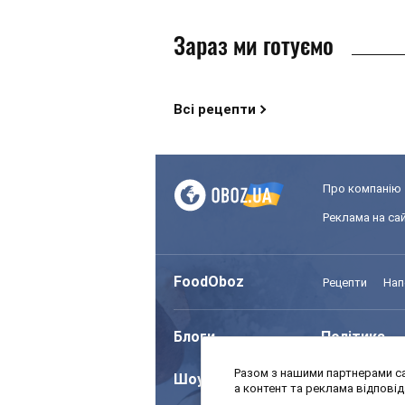
Зараз ми готуємо
Всі рецепти
Про компанію
Реклама на сай
FoodOboz
Рецепти
Нап
Блоги
Політика
Разом з нашими партнерами са
Шоу
Спорт
а контент та реклама відпові