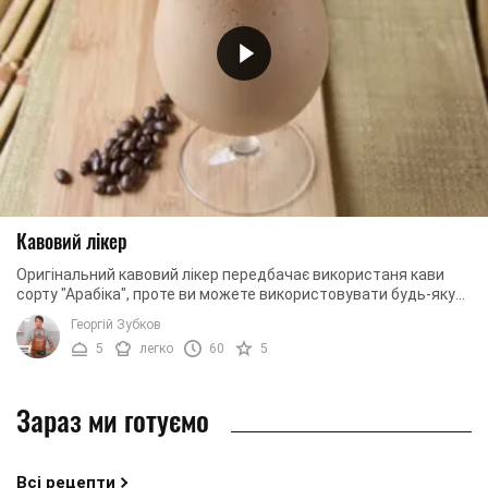
Кавовий лікер
Оригінальний кавовий лікер передбачає використаня кави
сорту "Арабіка", проте ви можете використовувати будь-яку
мелену або розчинну каву. Також для ...
Георгій Зубков
5
легко
60
5
Зараз ми готуємо
Всі рецепти