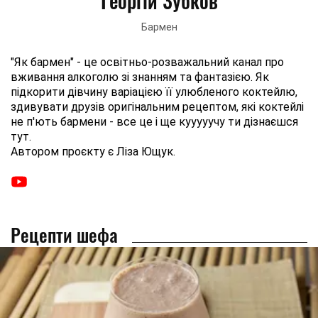
Георгій Зубков
Бармен
"Як бармен" - це освітньо-розважальний канал про
вживання алкоголю зі знанням та фантазією. Як
підкорити дівчину варіацією її улюбленого коктейлю,
здивувати друзів оригінальним рецептом, які коктейлі
не п'ють бармени - все це і ще кууууучу ти дізнаєшся
тут.
Автором проєкту є Ліза Ющук.
Рецепти шефа