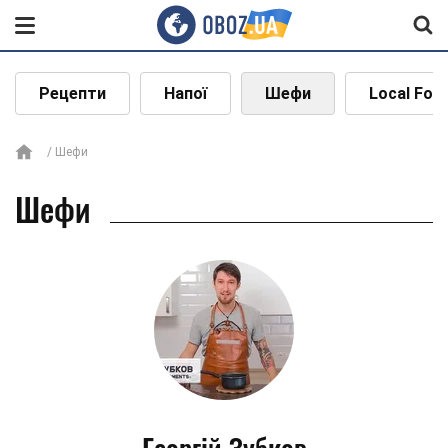
Рецепти
Напої
Шефи
Local Foo
Шефи
Шефи