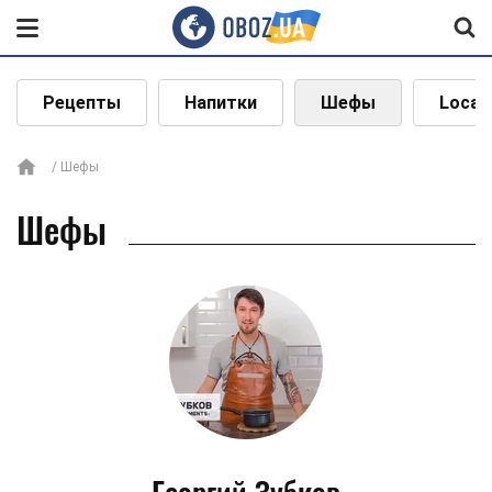
Рецепты
Напитки
Шефы
Local
Шефы
Шефы